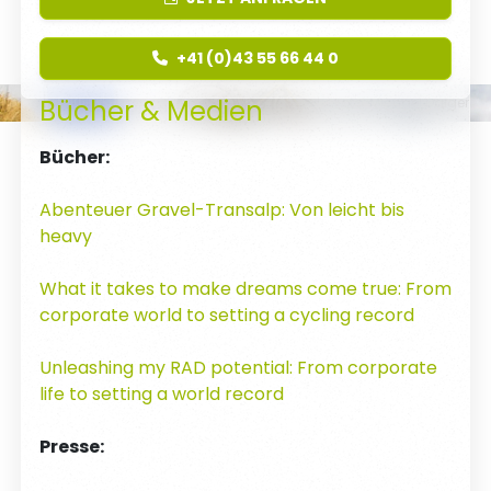
Foto: Björn Sum
+41 (0)43 55 66 44 0
Bücher & Medien
Foto: Michael Daiger
Bücher:
Abenteuer Gravel-Transalp: Von leicht bis
heavy
What it takes to make dreams come true: From
corporate world to setting a cycling record
Unleashing my RAD potential: From corporate
life to setting a world record
Presse: