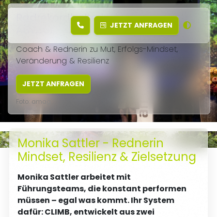
Radrekordhalterin & Executive
JETZT
ANFRAGEN
Advisor - OWN THE CLIMB®
Coach & Rednerin zu Mut, Erfolgs-Mindset,
Veränderung & Resilienz
JETZT ANFRAGEN
Foto: amag
Monika Sattler - Rednerin
Foto: Björn Sum
Mindset, Resilienz & Zielsetzung
Monika Sattler arbeitet mit
Führungsteams, die konstant performen
müssen – egal was kommt. Ihr System
dafür: CLIMB, entwickelt aus zwei